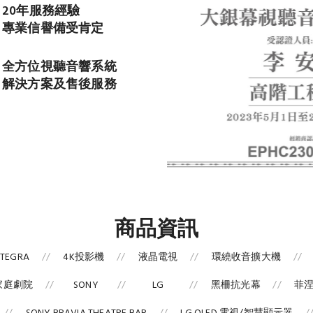
20年服務經驗
專業信譽備受肯定
全方位視聽音響系統
解決方案及售後服務
商品資訊
NTEGRA
4K投影機
液晶電視
環繞收音擴大機
家庭劇院
SONY
LG
黑柵抗光幕
菲