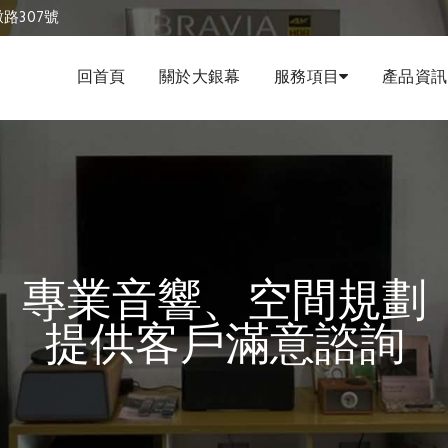
｜大銀幕視聽音響
路307號
回首頁
關於大銀幕
服務項目
產品資訊
專業音響、空間規劃
提供客戶滿意諮詢