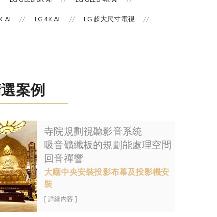
LG OLED 8K AI
LG OLED 4K AI
 AI
LG 4K AI
LG 超大尺寸電視
精選案例
寺院規劃視聽影音系統
吸音礦纖板的規劃能處理空間
回音禪響
大廳中央安裝投影布幕及投影機安
裝
[ 詳細內容 ]