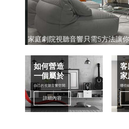
家庭劇院視聽音響只需5方法讓你
如何營造
客
一個屬於
家
自己的視聽音響空間
哪些
詳細內容