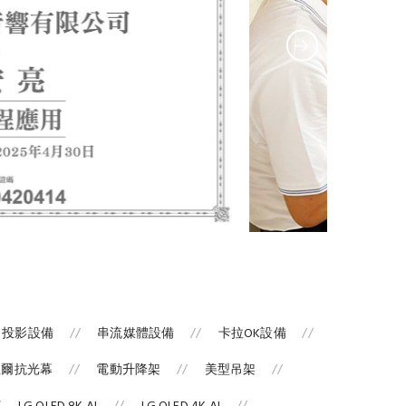
投影設備
串流媒體設備
卡拉OK設備
涅爾抗光幕
電動升降架
美型吊架