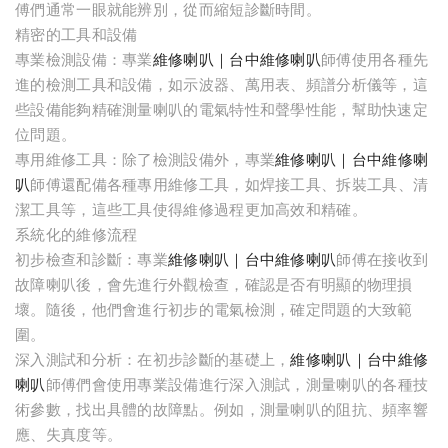
傅們通常一眼就能辨別，從而縮短診斷時間。
精密的工具和設備
專業檢測設備：專業
維修喇叭｜台中維修喇叭
師傅使用各種先
進的檢測工具和設備，如示波器、萬用表、頻譜分析儀等，這
些設備能夠精確測量喇叭的電氣特性和聲學性能，幫助快速定
位問題。
專用維修工具：除了檢測設備外，專業
維修喇叭｜台中維修喇
叭
師傅還配備各種專用維修工具，如焊接工具、拆裝工具、清
潔工具等，這些工具使得維修過程更加高效和精確。
系統化的維修流程
初步檢查和診斷：專業
維修喇叭｜台中維修喇叭
師傅在接收到
故障喇叭後，會先進行外觀檢查，確認是否有明顯的物理損
壞。隨後，他們會進行初步的電氣檢測，確定問題的大致範
圍。
深入測試和分析：在初步診斷的基礎上，
維修喇叭｜台中維修
喇叭
師傅們會使用專業設備進行深入測試，測量喇叭的各種技
術參數，找出具體的故障點。例如，測量喇叭的阻抗、頻率響
應、失真度等。