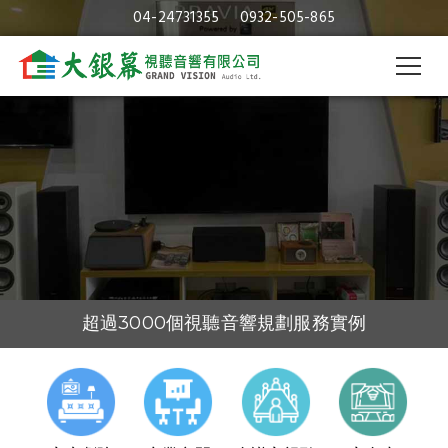
維修喇叭｜台中維修喇叭｜大銀幕
04-24731355
0932-505-865
視聽音響
專業音響、空間規劃
提供客戶滿意諮詢
超過3000個視聽音響規劃服務實例
30年的視聽音響及空間規劃經驗
視聽音響專業規劃與施工