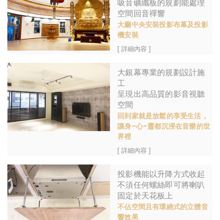
吸音礦纖板的規劃能處理
空間回音禪響
大廳中央安裝投影布幕及投影
機安裝
[ 詳細內容 ]
大銀幕專業的規劃設計施
工
呈現出高品質的影音視聽
空間
回到家就是放鬆的享受生活，
讓身~心~靈都沉浸在音樂的世
界裡
[ 詳細內容 ]
投影機能以升降方式收起
不須任何螺絲即可將喇叭
固定於天花板上
不佔空間且有環繞式的立體音
響效果