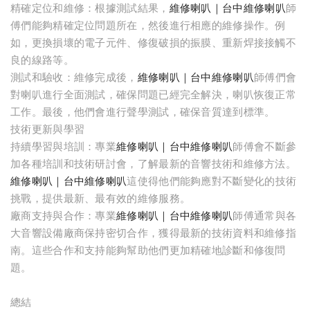
精確定位和維修：根據測試結果，
維修喇叭｜台中維修喇叭
師
傅們能夠精確定位問題所在，然後進行相應的維修操作。例
如，更換損壞的電子元件、修復破損的振膜、重新焊接接觸不
良的線路等。
測試和驗收：維修完成後，
維修喇叭｜台中維修喇叭
師傅們會
對喇叭進行全面測試，確保問題已經完全解決，喇叭恢復正常
工作。最後，他們會進行聲學測試，確保音質達到標準。
技術更新與學習
持續學習與培訓：專業
維修喇叭｜台中維修喇叭
師傅會不斷參
加各種培訓和技術研討會，了解最新的音響技術和維修方法。
維修喇叭｜台中維修喇叭
這使得他們能夠應對不斷變化的技術
挑戰，提供最新、最有效的維修服務。
廠商支持與合作：專業
維修喇叭｜台中維修喇叭
師傅通常與各
大音響設備廠商保持密切合作，獲得最新的技術資料和維修指
南。這些合作和支持能夠幫助他們更加精確地診斷和修復問
題。
總結