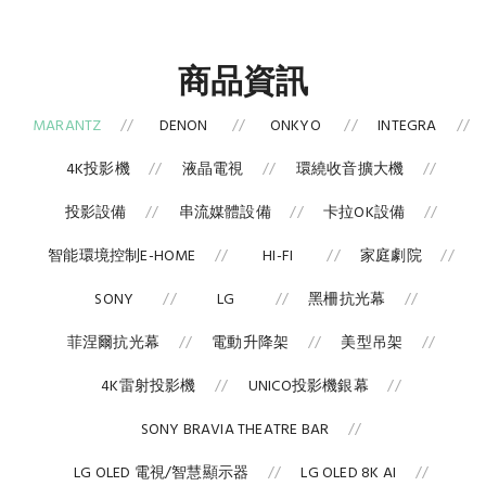
商品資訊
MARANTZ
DENON
ONKYO
INTEGRA
4K投影機
液晶電視
環繞收音擴大機
投影設備
串流媒體設備
卡拉OK設備
智能環境控制E-HOME
HI-FI
家庭劇院
SONY
LG
黑柵抗光幕
菲涅爾抗光幕
電動升降架
美型吊架
4K雷射投影機
UNICO投影機銀幕
SONY BRAVIA THEATRE BAR
LG OLED 電視/智慧顯示器
LG OLED 8K AI