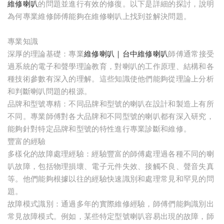
維修喇叭
的問題並進行有效的修復。以下是詳細的探討，說明
為何專業維修師傅能夠在維修喇叭上找到並解決問題。
專業知識
深厚的理論基礎：專業
維修喇叭｜台中維修喇叭
師傅通常接受
過系統的電子和聲學理論教育，對喇叭的工作原理、結構和各
種技術參數有深入的理解。這些知識使他們能夠從理論上分析
和判斷喇叭問題的根源。
品牌和型號專精：不同品牌和型號的喇叭在設計和製造上有所
不同。專業師傅對各大品牌和不同型號的喇叭都有深入研究，
能夠針對特定品牌和型號的特性進行專業診斷和維修。
豐富的經驗
多樣化的故障處理經驗：經驗豐富的師傅處理過各種不同的喇
叭故障，包括物理損壞、電子元件失效、接觸不良、聲音失真
等。他們能夠根據以往的經驗快速識別和處理常見和罕見的問
題。
故障模式識別：通過多年的實際維修經驗，師傅們能夠識別出
常見故障模式。例如，某些特定型號喇叭容易出現的故障，師