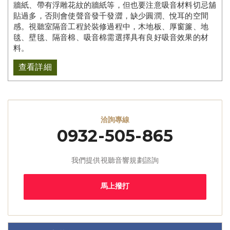
牆紙、帶有浮雕花紋的牆紙等，但也要注意吸音材料切忌舖
貼過多，否則會使聲音發千發澀，缺少圓潤、悅耳的空間
感。視聽室隔音工程於裝修過程中，木地板、厚窗簾、地
毯、壁毯、隔音棉、吸音棉需選擇具有良好吸音效果的材
料。
查看詳細
洽詢專線
0932-505-865
我們提供視聽音響規劃諮詢
馬上撥打