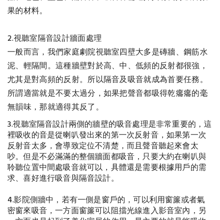
果的材料。
2.視聽室隔音設計牆面處理
一般而言，我們家庭劇院視聽室四壁大多是磚牆、鋼筋水
泥、輕隔間。這種牆壁對於高、中、低頻的反射都很強，
尤其是對高頻的反射。所以隔音及吸音就成為首要任務。
所謂適當就是不要太過分，如果把聲音都吸得乾癟癟的毫
無韻味，那就適得其反了。
3.
視聽室隔音設計
兩側的牆壁的吸音處理是非常重要的，這
裡吸收的音是從喇叭發出來的第一次反射音，如果第一次
反射音太多，會導致定位不清楚，而且聲音聽起來會太
吵。但是不必滿滿的整個牆面都吸音，只要大約在喇叭與
聆聽位置中間處吸音就可以，具體還是需要根據用戶的需
求、喜好進行吸音與隔音設計。
4.影院側牆中，若有一側是窗戶的，可以利用窗簾或者氣
密窗來吸音，一方面窗簾可以阻擋光線進入影音室內，另