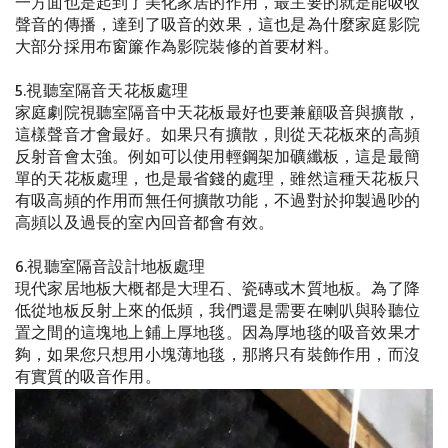
一方面也是起到了美化家居的作用，最主要的就是能吸收
聲音的傳播，達到了吸音的效果，這也是為什麼家庭影院
大部分採用布窗簾作為影院裝修的首要材料。
5.視聽室隔音天花板處理
家庭劇院視聽室隔音中天花板最好也要兼顧吸音與擴散，
這樣聲音才會最好。如果只有擴散，則從天花板來的高頻
反射音會太強。例如可以使用輕鋼架加礦纖板，這是最簡
單的天花板處理，也是最省錢的處理，雖然這種天花板只
有吸高頻的作用而無任何擴散功能，不過對於抑製過吵的
高頻以及過長的室內回音都會有效。
6.
視聽室隔音設計
地板處理
現代家居地板大概都是大理石、瓷磚或木質地板。為了降
低從地板反射上來的低頻，我們還是需要在喇叭與聆聽位
置之間的這塊地上鋪上厚地毯。因為厚地毯的吸音效果才
夠，如果您只想用小塊薄地毯，那將只有裝飾作用，而沒
有實質的吸音作用。