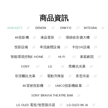
商品資訊
MARANTZ
DENON
ONKYO
INTEGRA
4K投影機
液晶電視
環繞收音擴大機
投影設備
串流媒體設備
卡拉OK設備
智能環境控制E-HOME
HI-FI
家庭劇院
SONY
LG
黑柵抗光幕
菲涅爾抗光幕
電動升降架
美型吊架
4K雷射投影機
UNICO投影機銀幕
SONY BRAVIA THEATRE BAR
LG OLED 電視/智慧顯示器
LG OLED 8K AI