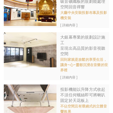
吸音礦纖板的規劃能處理
空間回音禪響
大廳中央安裝投影布幕及投影
機安裝
[ 詳細內容 ]
大銀幕專業的規劃設計施
工
呈現出高品質的影音視聽
空間
回到家就是放鬆的享受生活，
讓身~心~靈都沉浸在音樂的世
界裡
[ 詳細內容 ]
投影機能以升降方式收起
不須任何螺絲即可將喇叭
固定於天花板上
不佔空間且有環繞式的立體音
響效果