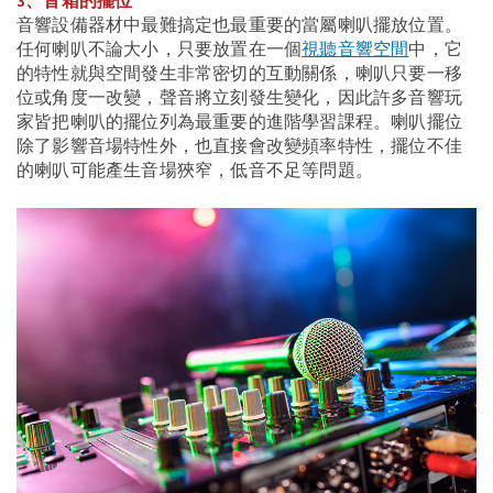
3、音箱的擺位
音響設備器材中最難搞定也最重要的當屬喇叭擺放位置。
任何喇叭不論大小，只要放置在一個
視聽音響空間
中，它
的特性就與空間發生非常密切的互動關係，喇叭只要一移
位或角度一改變，聲音將立刻發生變化，因此許多音響玩
家皆把喇叭的擺位列為最重要的進階學習課程。喇叭擺位
除了影響音場特性外，也直接會改變頻率特性，擺位不佳
的喇叭可能產生音場狹窄，低音不足等問題。