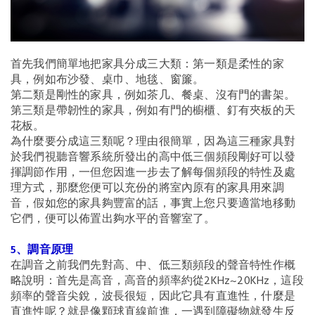
首先我們簡單地把家具分成三大類：第一類是柔性的家
具，例如布沙發、桌巾、地毯、窗簾。
第二類是剛性的家具，例如茶几、餐桌、沒有門的書架。
第三類是帶韌性的家具，例如有門的櫥櫃、釘有夾板的天
花板。
為什麼要分成這三類呢？理由很簡單，因為這三種家具對
於我們視聽音響系統所發出的高中低三個頻段剛好可以發
揮調節作用，一但您因進一步去了解每個頻段的特性及處
理方式，那麼您便可以充份的將室內原有的家具用來調
音，假如您的家具夠豐富的話，事實上您只要適當地移動
它們，便可以佈置出夠水平的音響室了。
5、調音原理
在調音之前我們先對高、中、低三類頻段的聲音特性作概
略說明：首先是高音，高音的頻率約從2KHz~20KHz，這段
頻率的聲音尖銳，波長很短，因此它具有直進性，什麼是
直進性呢？就是像顆球直線前進，一遇到障礙物就發生反