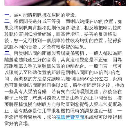
一、
盡可能將喇叭擺在房間的窄邊。
二、
將房間長邊分成三等份，而喇叭約擺在1/3的位置，如
果您將喇叭向背牆移動則低頻會增強，相反地把喇叭拉向
聆聽位置則低頻量縮減，而高音增強，妥善的反覆移動
後，您一定可找到一個頻率特性較為均衡的位置，記得多
試聽不同的音源，才會有較客觀的結果。
三、
兩隻喇叭間的距離與音場關係密切，一般人都以為距
離越遠越能產生好的音場，其實這種觀念是不正確，因為
該距離需與喇叭至聆聽位置的距離配合。一般而言，您可
以讓喇叭至聆聽位置的距離是兩喇叭間距的1.5倍到2倍之
間，而調整的方法是先讓喇叭離側牆約60公分左右，此時
您可測量喇叭間距離再乘以2倍，將坐椅固定好之後，播放
一些具有人聲的音樂，若有獨白或清唱則更佳，然後坐在
椅子上欣賞，您應可感覺人聲是由喇叭的正中間發出，接
著將座椅慢慢向喇叭方向移動直到您覺得人聲非常凝聚為
止，這有點像是使用單眼相機拍照時的調整焦距一樣，一
但您把聲音聚焦後，您的
視聽音響空間
系統就可以獲得相
當好的音場。