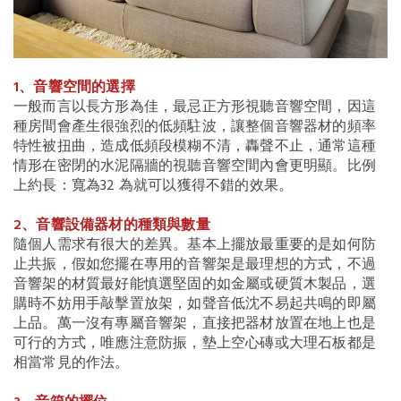
1、音響空間的選擇
一般而言以長方形為佳，最忌正方形視聽音響空間，因這
種房間會產生很強烈的低頻駐波，讓整個音響器材的頻率
特性被扭曲，造成低頻段模糊不清，轟聲不止，通常這種
情形在密閉的水泥隔牆的視聽音響空間內會更明顯。比例
上約長：寬為32 為就可以獲得不錯的效果。
2、音響設備器材的種類與數量
隨個人需求有很大的差異。基本上擺放最重要的是如何防
止共振，假如您擺在專用的音響架是最理想的方式，不過
音響架的材質最好能慎選堅固的如金屬或硬質木製品，選
購時不妨用手敲擊置放架，如聲音低沈不易起共鳴的即屬
上品。萬一沒有專屬音響架，直接把器材放置在地上也是
可行的方式，唯應注意防振，墊上空心磚或大理石板都是
相當常見的作法。