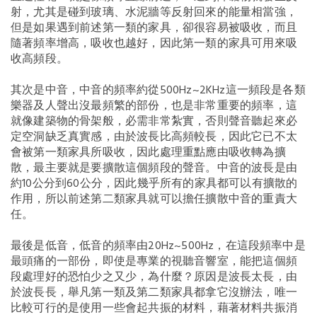
射，尤其是碰到玻璃、水泥牆等反射回來的能量相當強，
但是如果遇到前述第一類的家具，卻很容易被吸收，而且
隨著頻率增高，吸收也越好，因此第一類的家具可用來吸
收高頻段。
其次是中音，中音的頻率約從500Hz~2KHz這一頻段是各類
樂器及人聲出沒最頻繁的部份，也是非常重要的頻率，這
就像建築物的骨架般，必需非常紮實，否則聲音聽起來必
定空洞缺乏真實感，由於波長比高頻較長，因此它已不太
會被第一類家具所吸收，因此處理重點應由吸收轉為擴
散，最主要就是要擴散這個頻段的聲音。中音的波長是由
約10公分到60公分，因此幾乎所有的家具都可以有擴散的
作用，所以前述第二類家具就可以擔任擴散中音的重責大
任。
最後是低音，低音的頻率由20Hz~500Hz，在這段頻率中是
最頭痛的一部份，即使是專業的視聽音響室，能把這個頻
段處理好的恐怕少之又少，為什麼？原因是波長太長，由
於波長長，舉凡第一類及第二類家具都拿它沒辦法，唯一
比較可行的是使用一些會起共振的材料，藉著材料共振消