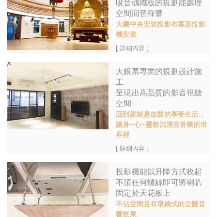
吸音礦纖板的規劃能處理
空間回音禪響
大廳中央安裝投影布幕及投影
機安裝
[ 詳細內容 ]
大銀幕專業的規劃設計施
工
呈現出高品質的影音視聽
空間
回到家就是放鬆的享受生活，
讓身~心~靈都沉浸在音樂的世
界裡
[ 詳細內容 ]
投影機能以升降方式收起
不須任何螺絲即可將喇叭
固定於天花板上
不佔空間且有環繞式的立體音
響效果