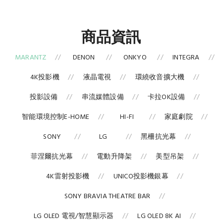
商品資訊
MARANTZ
DENON
ONKYO
INTEGRA
4K投影機
液晶電視
環繞收音擴大機
投影設備
串流媒體設備
卡拉OK設備
智能環境控制E-HOME
HI-FI
家庭劇院
SONY
LG
黑柵抗光幕
菲涅爾抗光幕
電動升降架
美型吊架
4K雷射投影機
UNICO投影機銀幕
SONY BRAVIA THEATRE BAR
LG OLED 電視/智慧顯示器
LG OLED 8K AI