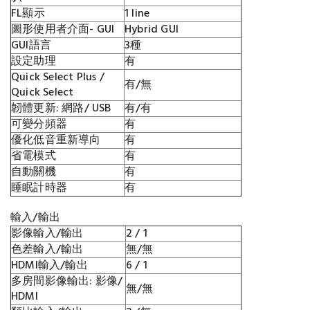
FL顯示
1 line
圖形使用者介面- GUI
Hybrid GUI
GUI語言
3種
設定助理
有
Quick Select Plus /
有/無
Quick Select
韌體更新: 網路/ USB
有/有
可變分頻器
有
優化低音重新導向
有
省電模式
有
自動關機
有
睡眠計時器
有
輸入/輸出
影像輸入/輸出
2 / 1
色差輸入/輸出
無/無
HDMI輸入/輸出
6 / 1
多房間影像輸出: 影像/
無/無
HDMI