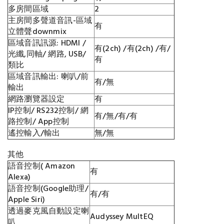
多房間區域
2
主房間多聲道音訊-區域
有
立體聲downmix
區域音訊訊源: HDMI /
有(2ch) /有(2ch) /有/
光纖,同軸/ 網路, USB/
有
類比
區域音訊輸出: 喇叭/前
有/無
輸出
網路瀏覽器設定
有
IP控制/ RS232控制/ 網
有/無/有/有
路控制/ App控制
遙控輸入/輸出
無/無
其他
語音控制( Amazon
有
Alexa)
語音控制(Google助理/
有/有
Apple Siri)
透過麥克風自動設定喇
Audyssey MultEQ
叭