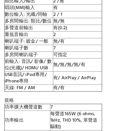
類比輸入/輸出
2 /無
唱頭(MM)輸入
有
數位輸入: 光纖/同軸
2 / 1
多房間輸出: 類比/數位
無/無
多聲道前輸出
有(0.2)
重低音輸出
2
喇叭端子: 鍍金/ 一般
無/有
喇叭端子數
7
多房間喇叭端子
可指定
前輸入: 音訊/ 影像/ 數
無/無/無/無/有
位(光纖)/ HDMI/ USB
USB音訊/ iPod專用/
有/ AirPlay / AirPlay
iPhone專用
天線: FM / AM
有/有
規格
功率擴大機聲道數
7
每聲道165W (6 ohms,
功率輸出
1kHz, THD 10%, 單聲道
驅動)