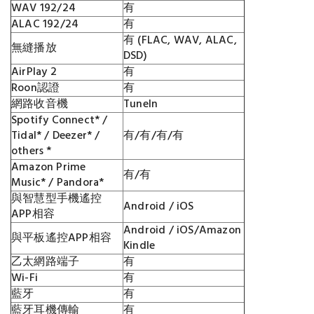
WAV 192/24
有
ALAC 192/24
有
有 (FLAC, WAV, ALAC,
無縫播放
DSD)
AirPlay 2
有
Roon認證
有
網路收音機
TuneIn
Spotify Connect* /
Tidal* / Deezer* /
有/有/有/有
others *
Amazon Prime
有/有
Music* / Pandora*
與智慧型手機遙控
Android / iOS
APP相容
Android / iOS/Amazon
與平板遙控APP相容
Kindle
乙太網路端子
有
Wi-Fi
有
藍牙
有
藍牙耳機傳輸
有