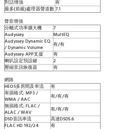
對話增強
有
最多(前級)處理器聲道數
7.1
聲音增強
分離式功率擴大機
7
Audyssey
MultEQ
Audyssey Dynamic EQ
有/有
/ Dynamic Volume
Audyssey APP支援
有
喇叭設定預設鍵
2
壓縮音訊恢復器
有
網路
HEOS多房間及串流
有
有損格式: MP3 /
有/有/有
WMA / AAC
無損格式: FLAC /
有/有/有
ALAC / WAV
DSD音訊串流
高達DSD5.6
FLAC HD 192/24
有