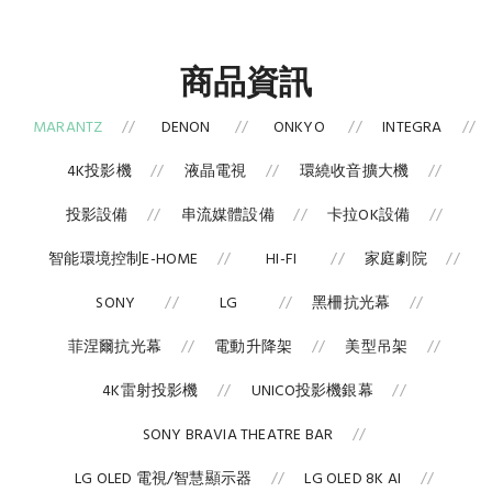
商品資訊
MARANTZ
DENON
ONKYO
INTEGRA
4K投影機
液晶電視
環繞收音擴大機
投影設備
串流媒體設備
卡拉OK設備
智能環境控制E-HOME
HI-FI
家庭劇院
SONY
LG
黑柵抗光幕
菲涅爾抗光幕
電動升降架
美型吊架
4K雷射投影機
UNICO投影機銀幕
SONY BRAVIA THEATRE BAR
LG OLED 電視/智慧顯示器
LG OLED 8K AI