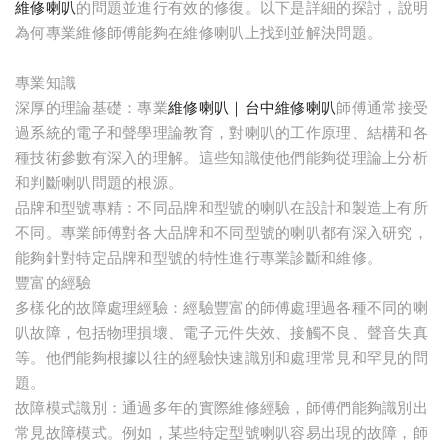
維修喇叭
的問題並進行有效的修復。以下是詳細的探討，說明
為何專業維修師傅能夠在維修喇叭上找到並解決問題。
專業知識
深厚的理論基礎：專業
維修喇叭｜台中維修喇叭
師傅通常接受
過系統的電子和聲學理論教育，對喇叭的工作原理、結構和各
種技術參數有深入的理解。這些知識使他們能夠從理論上分析
和判斷喇叭問題的根源。
品牌和型號專精：不同品牌和型號的喇叭在設計和製造上有所
不同。專業師傅對各大品牌和不同型號的喇叭都有深入研究，
能夠針對特定品牌和型號的特性進行專業診斷和維修。
豐富的經驗
多樣化的故障處理經驗：經驗豐富的師傅處理過各種不同的喇
叭故障，包括物理損壞、電子元件失效、接觸不良、聲音失真
等。他們能夠根據以往的經驗快速識別和處理常見和罕見的問
題。
故障模式識別：通過多年的實際維修經驗，師傅們能夠識別出
常見故障模式。例如，某些特定型號喇叭容易出現的故障，師