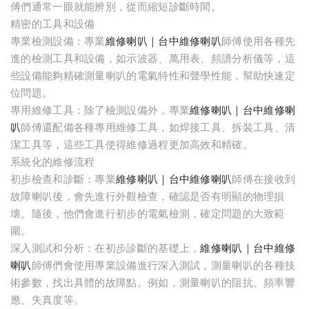
傅們通常一眼就能辨別，從而縮短診斷時間。
精密的工具和設備
專業檢測設備：專業
維修喇叭｜台中維修喇叭
師傅使用各種先
進的檢測工具和設備，如示波器、萬用表、頻譜分析儀等，這
些設備能夠精確測量喇叭的電氣特性和聲學性能，幫助快速定
位問題。
專用維修工具：除了檢測設備外，專業
維修喇叭｜台中維修喇
叭
師傅還配備各種專用維修工具，如焊接工具、拆裝工具、清
潔工具等，這些工具使得維修過程更加高效和精確。
系統化的維修流程
初步檢查和診斷：專業
維修喇叭｜台中維修喇叭
師傅在接收到
故障喇叭後，會先進行外觀檢查，確認是否有明顯的物理損
壞。隨後，他們會進行初步的電氣檢測，確定問題的大致範
圍。
深入測試和分析：在初步診斷的基礎上，
維修喇叭｜台中維修
喇叭
師傅們會使用專業設備進行深入測試，測量喇叭的各種技
術參數，找出具體的故障點。例如，測量喇叭的阻抗、頻率響
應、失真度等。