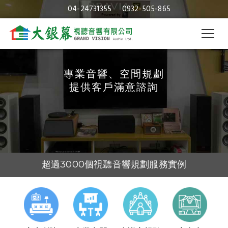
維修喇叭｜台中維修喇叭｜大銀幕
04-24731355
0932-505-865
視聽音響
專業音響、空間規劃
提供客戶滿意諮詢
超過3000個視聽音響規劃服務實例
30年的視聽音響及空間規劃經驗
視聽音響專業規劃與施工