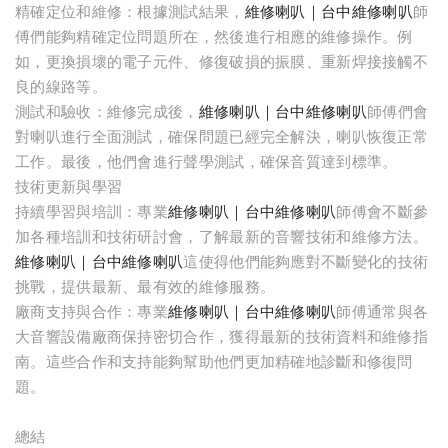
精確定位和維修：根據測試結果，
維修喇叭｜台中維修喇叭
師
傅們能夠精確定位問題所在，然後進行相應的維修操作。例
如，更換損壞的電子元件、修復破損的振膜、重新焊接接觸不
良的線路等。
測試和驗收：維修完成後，
維修喇叭｜台中維修喇叭
師傅們會
對喇叭進行全面測試，確保問題已經完全解決，喇叭恢復正常
工作。最後，他們會進行聲學測試，確保音質達到標準。
技術更新與學習
持續學習與培訓：專業
維修喇叭｜台中維修喇叭
師傅會不斷參
加各種培訓和技術研討會，了解最新的音響技術和維修方法。
維修喇叭｜台中維修喇叭
這使得他們能夠應對不斷變化的技術
挑戰，提供最新、最有效的維修服務。
廠商支持與合作：專業
維修喇叭｜台中維修喇叭
師傅通常與各
大音響設備廠商保持密切合作，獲得最新的技術資料和維修指
南。這些合作和支持能夠幫助他們更加精確地診斷和修復問
題。
總結