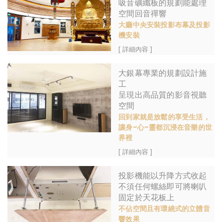
吸音礦纖板的規劃能處理
空間回音禪響
大廳中央安裝投影布幕及投影
機安裝
[ 詳細內容 ]
大銀幕專業的規劃設計施
工
呈現出高品質的影音視聽
空間
回到家就是放鬆的享受生活，
讓身~心~靈都沉浸在音樂的世
界裡
[ 詳細內容 ]
投影機能以升降方式收起
不須任何螺絲即可將喇叭
固定於天花板上
不佔空間且有環繞式的立體音
響效果