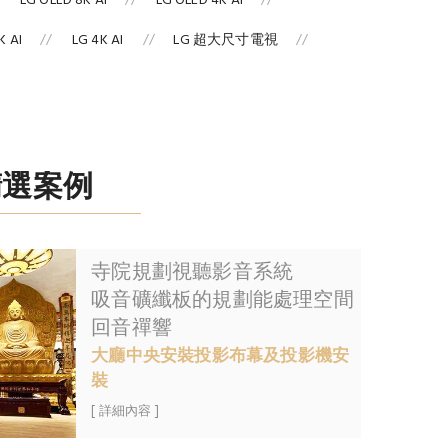
LG OLED 8K AI
LG OLED 4K AI
 AI
LG 4K AI
LG 超大尺寸電視
精選案例
寺院規劃視聽影音系統
吸音礦纖板的規劃能處理空間
回音禪響
大廳中央安裝投影布幕及投影機安
裝
[ 詳細內容 ]