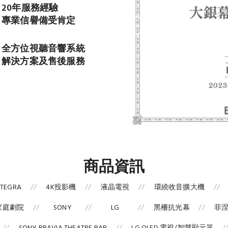
20年服務經驗
專業信譽備受肯定
全方位視聽音響系統
解決方案及售後服務
商品資訊
NTEGRA
4K投影機
液晶電視
環繞收音擴大機
家庭劇院
SONY
LG
黑柵抗光幕
菲