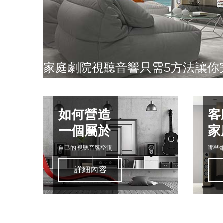
家庭劇院視聽音響只需5方法讓你
如何營造
客
一個屬於
家
自己的視聽音響空間
哪些
詳細內容