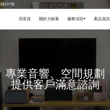
antz擴大機維修｜大銀幕視聽音響
路307號
回首頁
關於大銀幕
服務項目
產品資訊
專業音響、空間規劃
提供客戶滿意諮詢