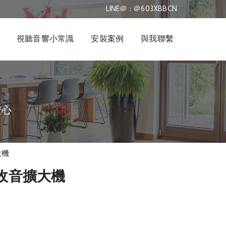
LINE＠ : ＠603XBBCN
視聽音響小常識
安裝案例
與我聯繫
安心
大機
環繞收音擴大機