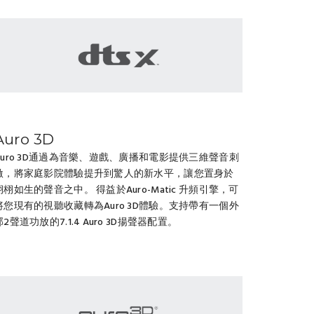
Auro 3D
Auro 3D通過為音樂、遊戲、廣播和電影提供三維聲音刺
激，將家庭影院體驗提升到驚人的新水平，讓您置身於
栩栩如生的聲音之中。 得益於Auro-Matic 升頻引擎，可
將您現有的視聽收藏轉為Auro 3D體驗。支持帶有一個外
部2聲道功放的7.1.4 Auro 3D揚聲器配置。