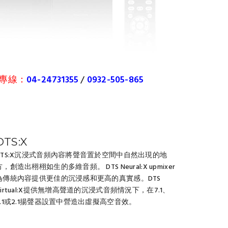
專線：
04-24731355
/
0932-505-865
DTS:X
DTS:X沉浸式音頻內容將聲音置於空間中自然出現的地
方，創造出栩栩如生的多維音頻。 DTS Neural:X upmixer
為傳統內容提供更佳的沉浸感和更高的真實感。DTS
Virtual:X提供無增高聲道的沉浸式音頻情況下，在7.1、
5.1或2.1揚聲器設置中營造出虛擬高空音效。