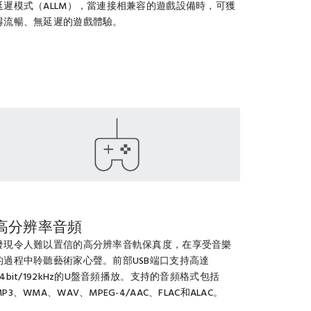
延遲模式（ALLM），當連接相兼容的遊戲設備時，可獲
得流暢、無延遲的遊戲體驗。
高分辨率音頻
發現令人難以置信的高分辨率音軌保真度，在享受音樂
的過程中聆聽藝術家心聲。前部USB端口支持高達
24bit/192kHz的U盤音頻播放。支持的音頻格式包括
MP3、WMA、WAV、MPEG-4/AAC、FLAC和ALAC。