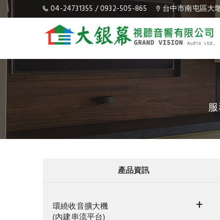
04-24731355
/
0932-505-865
台中市南屯區大墩
服
產品資訊
+
環繞收音擴大機
(內建串流平台)