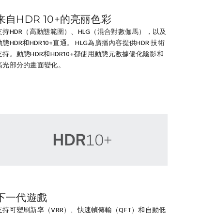
来自HDR 10+的亮丽色彩
支持HDR（高動態範圍）、HLG（混合對數伽馬），以及
動態HDR和HDR10+直通。 HLG為廣播內容提供HDR 技術
支持。動態HDR和HDR10+都使用動態元數據優化陰影和
高光部分的畫面變化。
下一代遊戲
支持可變刷新率（VRR）、快速幀傳輸（QFT）和自動低