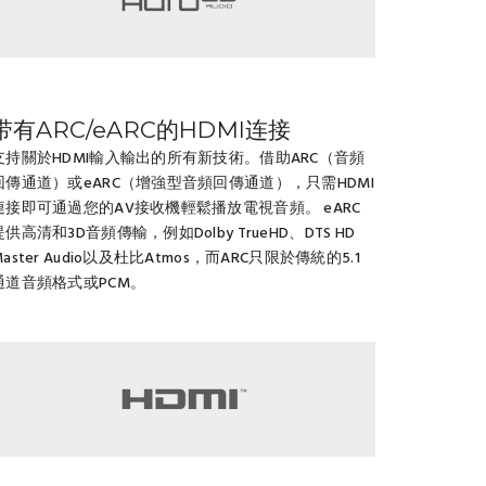
带有ARC/eARC的HDMI连接
支持關於HDMI輸入輸出的所有新技術。借助ARC（音頻
回傳通道）或eARC（增強型音頻回傳通道），只需HDMI
連接即可通過您的AV接收機輕鬆播放電視音頻。 eARC
提供高清和3D音頻傳輸，例如Dolby TrueHD、DTS HD
Master Audio以及杜比Atmos，而ARC只限於傳統的5.1
通道音頻格式或PCM。