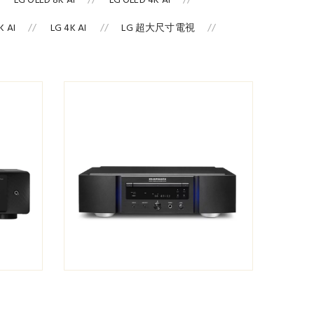
LG OLED 8K AI
LG OLED 4K AI
 AI
LG 4K AI
LG 超大尺寸電視