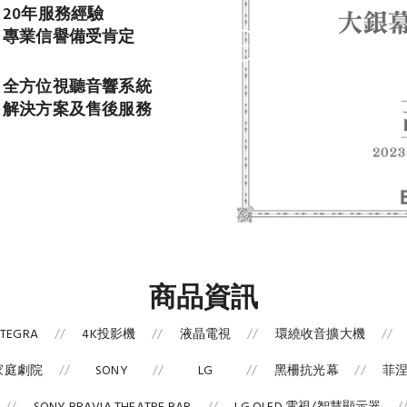
20年服務經驗
專業信譽備受肯定
全方位視聽音響系統
解決方案及售後服務
商品資訊
NTEGRA
4K投影機
液晶電視
環繞收音擴大機
家庭劇院
SONY
LG
黑柵抗光幕
菲